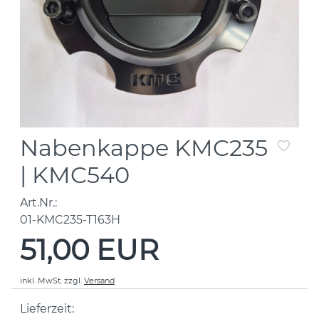
Nabenkappe KMC235
| KMC540
Art.Nr.:
01-KMC235-T163H
51,00 EUR
inkl. MwSt.
zzgl.
Versand
Lieferzeit: