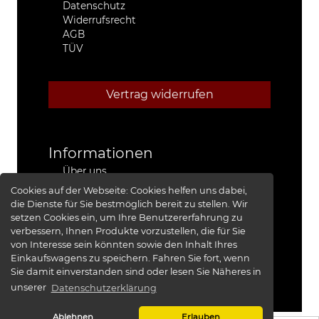
Datenschutz
Widerrufsrecht
AGB
TÜV
Vertrag widerrufen
Informationen
Über uns
Stützpunkthändler
Cookies auf der Webseite:
Cookies helfen uns dabei,
4x4 Kfz-Meister Werkstatt Jeep®
die Dienste für Sie bestmöglich bereit zu stellen. Wir
Presse
setzen Cookies ein, um Ihre Benutzererfahrung zu
Red Baron I
verbessern, Ihnen Produkte vorzustellen, die für Sie
Red Baron II
von Interesse sein könnten sowie den Inhalt Ihres
XRRA
Einkaufswagens zu speichern. Fahren Sie fort, wenn
Bildergalerie
Sie damit einverstanden sind oder lesen Sie Näheres in
unserer
Datenschutzerklärung
Ablehnen
Erlauben