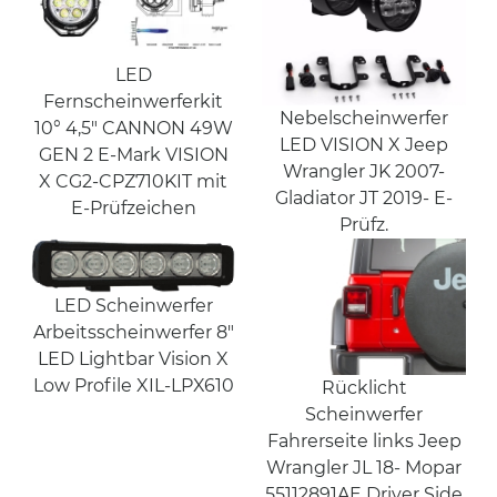
LED
Fernscheinwerferkit
Nebelscheinwerfer
10° 4,5" CANNON 49W
LED VISION X Jeep
GEN 2 E-Mark VISION
Wrangler JK 2007-
X CG2-CPZ710KIT mit
Gladiator JT 2019- E-
E-Prüfzeichen
Prüfz.
LED Scheinwerfer
Arbeitsscheinwerfer 8"
LED Lightbar Vision X
Low Profile XIL-LPX610
Rücklicht
Scheinwerfer
Fahrerseite links Jeep
Wrangler JL 18- Mopar
55112891AE Driver Side