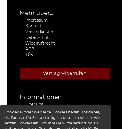
Mehr über...
Impressum
Kontakt
Versandkosten
Datenschutz
Widerrufsrecht
AGB
TÜV
Vertrag widerrufen
Informationen
Über uns
Stützpunkthändler
Cookies auf der Webseite:
Cookies helfen uns dabei,
4x4 Kfz-Meister Werkstatt Jeep®
die Dienste für Sie bestmöglich bereit zu stellen. Wir
Presse
setzen Cookies ein, um Ihre Benutzererfahrung zu
Red Baron I
verbessern, Ihnen Produkte vorzustellen, die für Sie