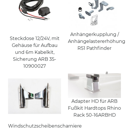
Anhängerkupplung /
Steckdose 12/24V, mit
Anhängelastererhöhung
Gehäuse für Aufbau
R51 Pathfinder
und 6m Kabelkit,
Sicherung ARB 35-
10900027
Adapter HD für ARB
Fußkit Hardtops Rhino
Rack 50-16ARBHD
Windschutzscheibenscharniere