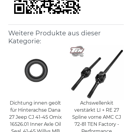
Weitere Produkte aus dieser
Kategorie:
Dichtung innen geölt
Achswellenkit
für Hinterachse Dana
verstärkt LI + RE 27
27 Jeep CJ 41-45 Omix
Spline vorne AMC CJ
16526.01 Inner Axle Oil
72-81 TEN Factory -
Seal, 41-45 Willys MB
Performance