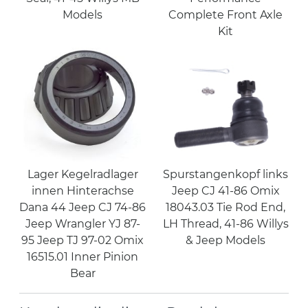
Models
Complete Front Axle
Kit
Lager Kegelradlager
Spurstangenkopf links
innen Hinterachse
Jeep CJ 41-86 Omix
Dana 44 Jeep CJ 74-86
18043.03 Tie Rod End,
Jeep Wrangler YJ 87-
LH Thread, 41-86 Willys
95 Jeep TJ 97-02 Omix
& Jeep Models
16515.01 Inner Pinion
Bear