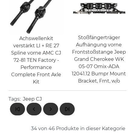
Stoßfängerträger
Achswellenkit
Aufhängung vorne
verstärkt LI + RE 27
Frontstoßstange Jeep
Spline vorne AMC CJ
Grand Cherokee WK
72-81 TEN Factory -
05-07 Omix-ADA
Performance
12041.12 Bumpr Mount
Complete Front Axle
Bracket, Frnt, w/o
Kit
Tags:
Jeep CJ
34 von 46
Produkte in dieser Kategorie