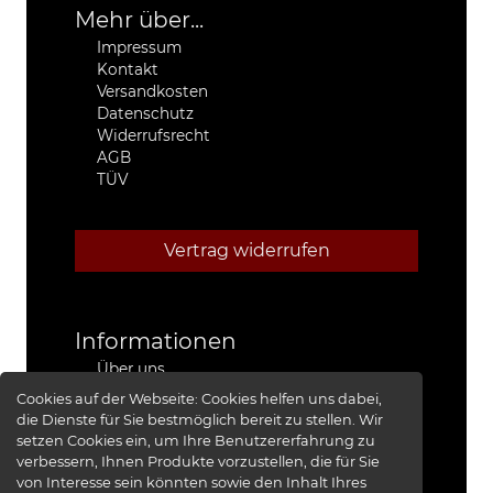
Mehr über...
Impressum
Kontakt
Versandkosten
Datenschutz
Widerrufsrecht
AGB
TÜV
Vertrag widerrufen
Informationen
Über uns
Stützpunkthändler
Cookies auf der Webseite:
Cookies helfen uns dabei,
4x4 Kfz-Meister Werkstatt Jeep®
die Dienste für Sie bestmöglich bereit zu stellen. Wir
Presse
setzen Cookies ein, um Ihre Benutzererfahrung zu
Red Baron I
verbessern, Ihnen Produkte vorzustellen, die für Sie
Red Baron II
von Interesse sein könnten sowie den Inhalt Ihres