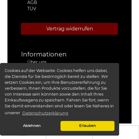
AGB
TÜV
Vertrag widerrufen
Informationen
Über uns
Stützpunkthändler
Cookies auf der Webseite:
Cookies helfen uns dabei,
4x4 Kfz-Meister Werkstatt Jeep®
die Dienste für Sie bestmöglich bereit zu stellen. Wir
Presse
setzen Cookies ein, um Ihre Benutzererfahrung zu
Red Baron I
verbessern, Ihnen Produkte vorzustellen, die für Sie
Red Baron II
von Interesse sein könnten sowie den Inhalt Ihres
XRRA
Einkaufswagens zu speichern. Fahren Sie fort, wenn
Bildergalerie
Sie damit einverstanden sind oder lesen Sie Näheres in
unserer
Datenschutzerklärung
Ablehnen
Erlauben
KS-TUNING
© 2026 -