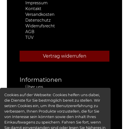
Impressum
Kontakt
Versandkosten
Datenschutz
Widerrufsrecht
AGB
TÜV
Vertrag widerrufen
Informationen
Über uns
Stützpunkthändler
Cookies auf der Webseite:
Cookies helfen uns dabei,
4x4 Kfz-Meister Werkstatt Jeep®
die Dienste für Sie bestmöglich bereit zu stellen. Wir
Presse
setzen Cookies ein, um Ihre Benutzererfahrung zu
Red Baron I
verbessern, Ihnen Produkte vorzustellen, die für Sie
Red Baron II
von Interesse sein könnten sowie den Inhalt Ihres
XRRA
Einkaufswagens zu speichern. Fahren Sie fort, wenn
Bildergalerie
Sie damit einverstanden sind oder lesen Sie Näheres in