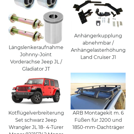
Anhängerkupplung
abnehmbar /
Längslenkeraufnahme
Anhängelasterhöhung
Johnny-Joint
Land Cruiser J1
Vorderachse Jeep JL /
Gladiator JT
Kotflügelverbreiterung
ARB Montagekit m. 6
Set schwarz Jeep
Füßen für J200 und
Wrangler JL 18- 4-Türer
1850-mm-Dachträger