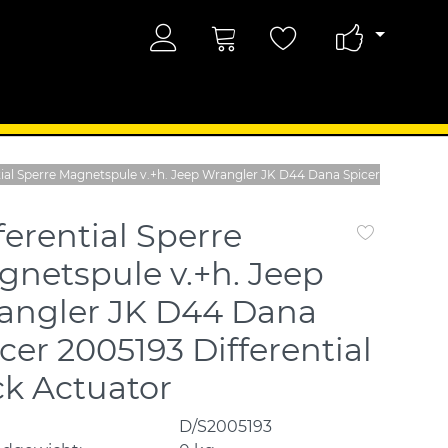
tial Sperre Magnetspule v.+h. Jeep Wrangler JK D44 Dana Spicer
ferential Sperre
netspule v.+h. Jeep
angler JK D44 Dana
cer 2005193 Differential
k Actuator
D/S2005193