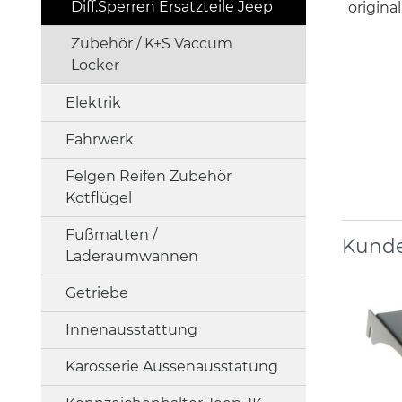
Diff.Sperren Ersatzteile Jeep
origina
Zubehör / K+S Vaccum
Locker
Elektrik
Fahrwerk
Felgen Reifen Zubehör
Kotflügel
Fußmatten /
Kunde
Laderaumwannen
Getriebe
Innenausstattung
Karosserie Aussenausstatung