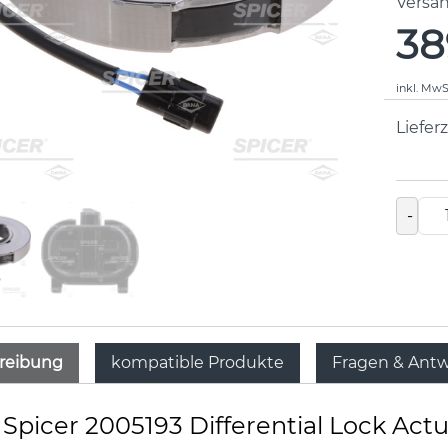
Versa
38
inkl. MwS
Lieferz
-
reibung
kompatible Produkte
Fragen & Ant
Spicer 2005193 Differential Lock Actu