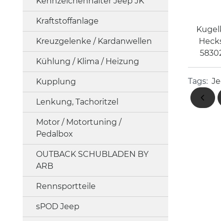
Kennzeichenhalter Jeep JK
Kraftstoffanlage
Kugel
Kreuzgelenke / Kardanwellen
Heck
5830
Kühlung / Klima / Heizung
Tags:
Je
Kupplung
Lenkung, Tachoritzel
Motor / Motortuning /
Pedalbox
OUTBACK SCHUBLADEN BY
ARB
Rennsportteile
sPOD Jeep