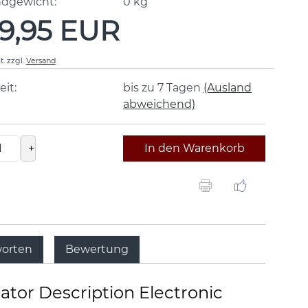
ndgewicht:
0
kg
9,95 EUR
t.
zzgl.
Versand
eit:
bis zu 7 Tagen
(Ausland
abweichend)
+
In den Warenkorb
worten
Bewertung
ator Description Electronic