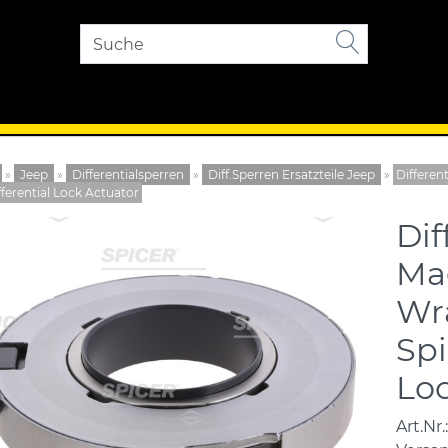
»
Jeep
»
Differentialsperren
»
Diff.Sperren Ersatzteile Jeep
»
Differen
ferential Lock Actuator
Dif
Mag
Wr
Spi
Loc
Art.Nr.: