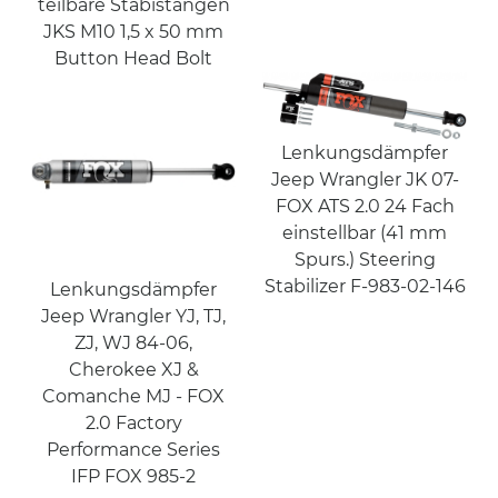
teilbare Stabistangen
JKS M10 1,5 x 50 mm
Button Head Bolt
Lenkungsdämpfer
Jeep Wrangler JK 07-
FOX ATS 2.0 24 Fach
einstellbar (41 mm
Spurs.) Steering
Stabilizer F-983-02-146
Lenkungsdämpfer
Jeep Wrangler YJ, TJ,
ZJ, WJ 84-06,
Cherokee XJ &
Comanche MJ - FOX
2.0 Factory
Performance Series
IFP FOX 985-2