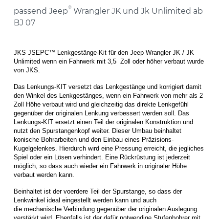
®
passend Jeep
Wrangler JK und Jk Unlimited ab
BJ 07
JKS JSEPC™ Lenkgestänge-Kit für den Jeep Wrangler JK / JK
Unlimited wenn ein Fahrwerk mit
3,5 Zo
ll oder höher verbaut wurde
von JKS.
Das Lenkungs-KIT versetzt das Lenkgestänge und korrigiert damit
den Winkel des Lenkgestänges, wenn ein Fahrwerk von mehr als 2
Zoll Höhe verbaut wird und gleichzeitig das direkte Lenkgefühl
gegenüber der originalen Lenkung verbessert werden soll. Das
Lenkungs-KIT ersetzt einen Teil der originalen Konstruktion und
nutzt den Spurstangenkopf
weiter
. Dieser Umbau beinhaltet
konische Bohrarbeiten und den Einbau eines Präzisions-
Kugelgelenkes. Hierdurch wird eine Pressung erreicht, die jegliches
Spiel oder ein Lösen verhindert. Eine Rückrüstung ist jederzeit
möglich, so dass auch wieder ein Fahrwerk in originaler Höhe
verbaut werden kann.
Beinhaltet ist der voerdere Teil der Spurstange, so dass der
Lenkwinkel ideal eingestellt werden kann und auch
die
mechanische Verbindung gegenüber der originalen Auslegung
verstärkt wird
. Ebenfalls ist der dafür notwendige Stufenbohrer mit