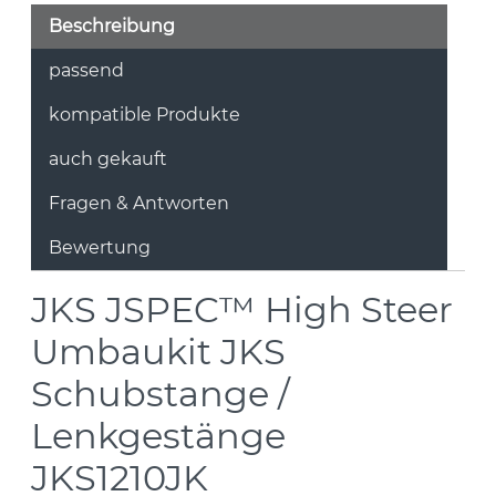
Beschreibung
passend
kompatible Produkte
auch gekauft
Fragen & Antworten
Bewertung
JKS JSPEC™ High Steer
Umbaukit JKS
Schubstange /
Lenkgestänge
JKS1210JK