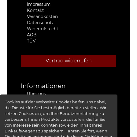
Impressum
Kontakt
Versandkosten
Datenschutz
Widerrufsrecht
AGB
TÜV
Vertrag widerrufen
Informationen
Über uns
Stützpunkthändler
Cookies auf der Webseite:
Cookies helfen uns dabei,
4x4 Kfz-Meister Werkstatt Jeep®
die Dienste für Sie bestmöglich bereit zu stellen. Wir
Presse
setzen Cookies ein, um Ihre Benutzererfahrung zu
Red Baron I
verbessern, Ihnen Produkte vorzustellen, die für Sie
Red Baron II
von Interesse sein könnten sowie den Inhalt Ihres
XRRA
Einkaufswagens zu speichern. Fahren Sie fort, wenn
Bildergalerie
Sie damit einverstanden sind oder lesen Sie Näheres in