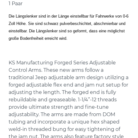
1 Paar
Die Längslenker sind in der Länge einstellbar für Fahrwerke von 0-6
Zoll Höhe. Sie sind schwarz pulverbeschichtet, abschmierbar und
einstellbar. Die Längslenker sind so geformt, dass eine möglichst
große Bodenfreiheit erreicht wird.
KS Manufacturing Forged Series Adjustable
Control Arms. These new arms follow a
traditional Jeep adjustable arm design utilizing a
forged adjustable flex end and jam nut setup for
adjusting the length. The forged end is fully
rebuildable and greaseable. 1-1/4”-12 threads
provide ultimate strength and fine-tune
adjustability. The arms are made from DOM
tubing and incorporate a unique hex shaped
weld-in threaded bung for easy tightening of
the jam nut. The arms also feature factory style