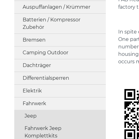
factory 
Auspuffanlagen / Krümmer
Batterien / Kompressor
Zubehör
In spite
One part
Bremsen
number o
Camping Outdoor
housing 
occurs m
Dachträger
Differentialsperren
Elektrik
Fahrwerk
Jeep
Fahrwerk Jeep
Komplettkits