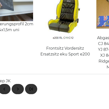
terungsprofil 2cm
4x1,5m uni
Abgas
CJ 84
Frontsitz Vordersitz
YJ 87
Ersatzsitz eku Sport e200
XJ 8
Ridge
M
ep JK