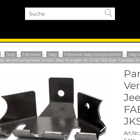
»
Jeep
»
Fahrwerk
»
Jeep
»
Fahrwerk Jeep Komponenten
»
Jeep 
b Verstärkungshalter hinten Jeep Wrangler JK 07-18 FAB Rear Trackbar B
Pa
Ver
Jee
FAB
JK
Art.Nr.: