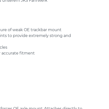
u unserem JKS Fahrwerk
ilure of weak OE trackbar mount
ints to provide extremely strong and
cles
 accurate fitment
forces OE axle mount; Attaches directly to