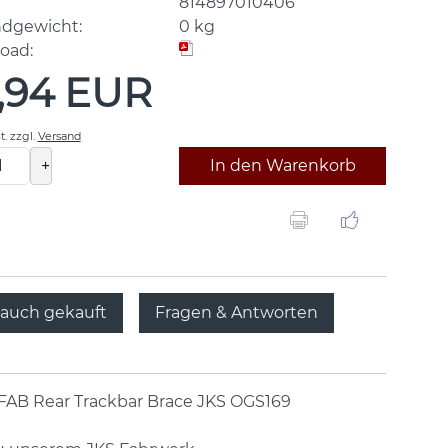
814897010406
ndgewicht:
0
kg
oad:
,94 EUR
t.
zzgl.
Versand
+
In den Warenkorb
auch gekauft
Fragen & Antworten
 FAB Rear Trackbar Brace JKS OGS169