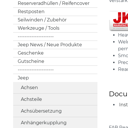
Verstär
Reserveradhüllen / Reifencover
Restposten
Seilwinden / Zubehör
Werkzeuge / Tools
Heav
---------------------
Weld
Jeep News / Neue Produkte
per
Geschenke
Smoo
Gutscheine
Prec
Read
---------------------
Jeep
Achsen
Docu
Achsteile
Inst
Achsübersetzung
Anhängerkupplung
FAB Rear