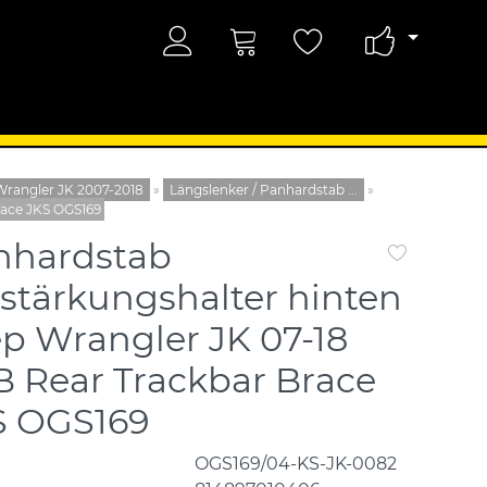
Wrangler JK 2007-2018
»
Längslenker / Panhardstab ...
»
race JKS OGS169
nhardstab
stärkungshalter hinten
p Wrangler JK 07-18
 Rear Trackbar Brace
S OGS169
OGS169/04-KS-JK-0082