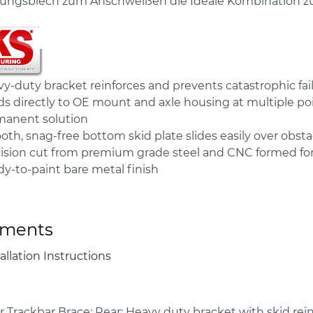
kungsblech zum Anschweißen die Ideale Kombination z
y-duty bracket reinforces and prevents catastrophic fa
s directly to OE mount and axle housing at multiple po
manent solution
th, snag-free bottom skid plate slides easily over obsta
ision cut from premium grade steel and CNC formed for
y-to-paint bare metal finish
ments
allation Instructions
 Trackbar Brace; Rear; Heavy duty bracket with skid rein