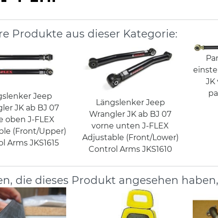
re Produkte aus dieser Kategorie:
Pa
einste
JK
pa
gslenker Jeep
Längslenker Jeep
ler JK ab BJ 07
Wrangler JK ab BJ 07
e oben J-FLEX
vorne unten J-FLEX
ble (Front/Upper)
Adjustable (Front/Lower)
ol Arms JKS1615
Control Arms JKS1610
n, die dieses Produkt angesehen haben