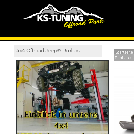
4x4 Offroad Jeep® Umbau
Startseite
Panhardsta