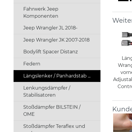
Fahrwerk Jeep
Komponenten
Weite
Jeep Wrangler JL 2018-
Jeep Wrangler JK 2007-2018
Bodylift Spacer Distanz
Län
Federn
Wrang
vorn
Längslenker / Panhardstab ...
Adjusta
Contr
Lenkungsdämpfer /
Stabilisatoren
Stoßdämpfer BILSTEIN /
Kunde
OME
Stoßdämpfer Teraflex und