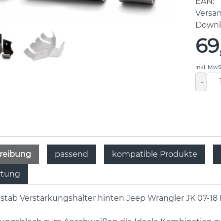
EAN:
Versa
Downl
69
inkl. MwS
-
reibung
passend
kompatible Produkte
tung
stab Verstärkungshalter hinten Jeep Wrangler JK 07-18