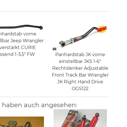
nhardstab vorne
llbar Jeep Wrangler
 verstärkt CURIE
ssend 1-3,5" FW
Panhardstab JK vorne
einstellbar JKS 1-6"
Rechtslenker Adjustable
Front Track Bar Wrangler
JK Right Hand Drive
OGS122
, haben auch angesehen: