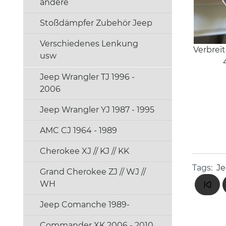
andere
Stoßdämpfer Zubehör Jeep
Verschiedenes Lenkung
Verbrei
usw
Jeep Wrangler TJ 1996 -
2006
Jeep Wrangler YJ 1987 - 1995
AMC CJ 1964 - 1989
Cherokee XJ // KJ // KK
Tags:
Je
Grand Cherokee ZJ // WJ //
WH
Jeep Comanche 1989-
Commander XK 2006 - 2010