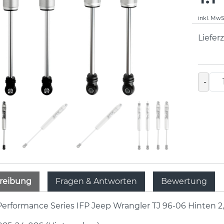
inkl. MwS
Lieferz
-
reibung
Fragen & Antworten
Bewertung
Performance Series IFP Jeep Wrangler TJ 96-06 Hinten 2,