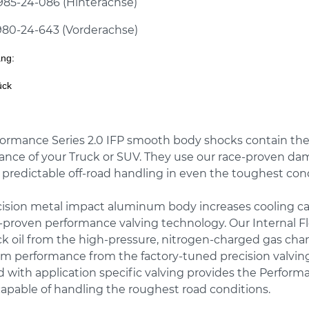
985-24-086 (Hinterachse)
980-24-643 (Vorderachse)
ang:
ück
ormance Series 2.0 IFP smooth body shocks contain the 
nce of your Truck or SUV. They use our race-proven dam
 predictable off-road handling in even the toughest cond
ision metal impact aluminum body increases cooling capac
-proven performance valving technology. Our Internal F
k oil from the high-pressure, nitrogen-charged gas cham
 performance from the factory-tuned precision valving
with application specific valving provides the Performan
capable of handling the roughest road conditions.