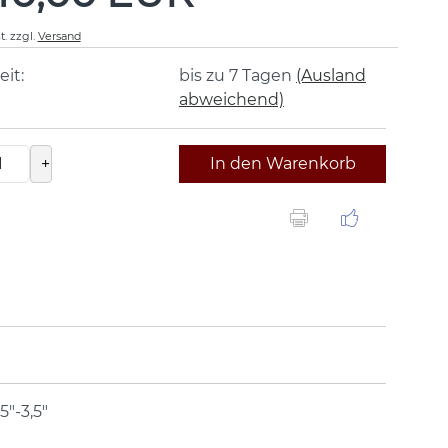
t.
zzgl.
Versand
eit:
bis zu 7 Tagen
(Ausland
abweichend)
+
In den Warenkorb
5"-3,5"