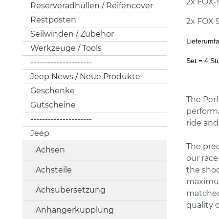
2x FOX-
Reserveradhüllen / Reifencover
Restposten
2x FOX 
Seilwinden / Zubehör
Lieferumf
Werkzeuge / Tools
Set = 4 St
---------------------
Jeep News / Neue Produkte
Geschenke
The Perf
Gutscheine
performa
---------------------
ride and
Jeep
The prec
Achsen
our race
Achsteile
the shoc
maximum
Achsübersetzung
matched 
quality 
Anhängerkupplung