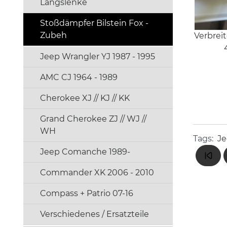
Längslenke
Stoßdämpfer Bilstein Fox -
Zubeh
Verbrei
Jeep Wrangler YJ 1987 - 1995
AMC CJ 1964 - 1989
Cherokee XJ // KJ // KK
Grand Cherokee ZJ // WJ //
WH
Tags:
Je
Jeep Comanche 1989-
Commander XK 2006 - 2010
Compass + Patrio 07-16
Verschiedenes / Ersatzteile