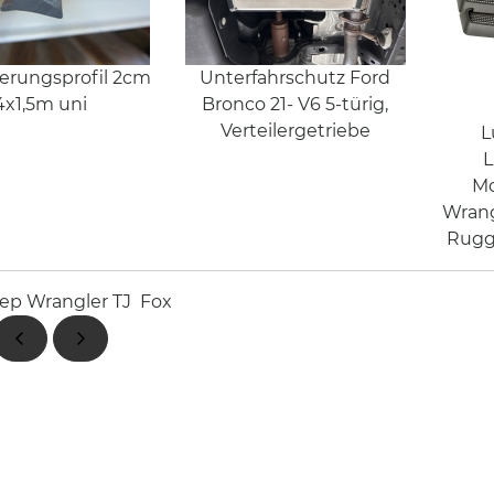
terungsprofil 2cm
Unterfahrschutz Ford
4x1,5m uni
Bronco 21- V6 5-türig,
Verteilergetriebe
L
L
Mo
Wrang
Rugg
ep Wrangler TJ
Fox