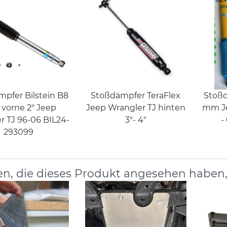
pfer Bilstein B8
Stoßdämpfer TeraFlex
Stoßd
 vorne 2" Jeep
Jeep Wrangler TJ hinten
mm Je
r TJ 96-06 BIL24-
3"- 4"
-
293099
n, die dieses Produkt angesehen haben