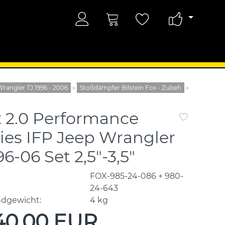
rangler TJ 1996 - 2006
»
Stoßdämpfer Bilstein Fox - Zubeh
»
 2.0 Performance
ies IFP Jeep Wrangler
96-06 Set 2,5"-3,5"
FOX-985-24-086 + 980-
24-643
ndgewicht:
4
kg
140,00 EUR