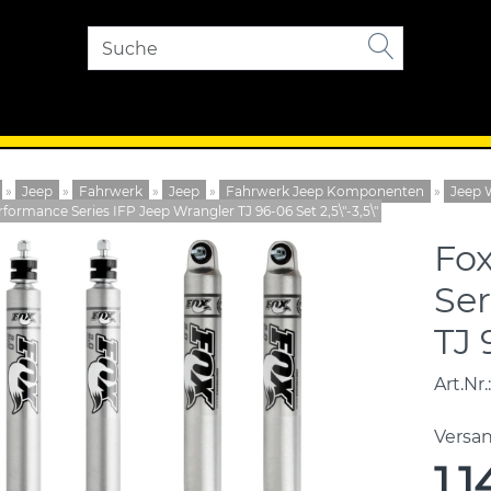
»
Jeep
»
Fahrwerk
»
Jeep
»
Fahrwerk Jeep Komponenten
»
Jeep W
rformance Series IFP Jeep Wrangler TJ 96-06 Set 2,5\"-3,5\"
Fox
Ser
TJ 
Art.Nr.:
Versa
1.