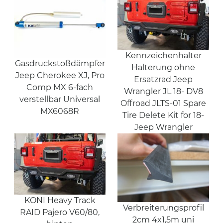
Kennzeichenhalter
Gasdruckstoßdämpfer
Halterung ohne
Jeep Cherokee XJ, Pro
Ersatzrad Jeep
Comp MX 6-fach
Wrangler JL 18- DV8
verstellbar Universal
Offroad JLTS-01 Spare
MX6068R
Tire Delete Kit for 18-
Jeep Wrangler
KONI Heavy Track
Verbreiterungsprofil
RAID Pajero V60/80,
2cm 4x1,5m uni