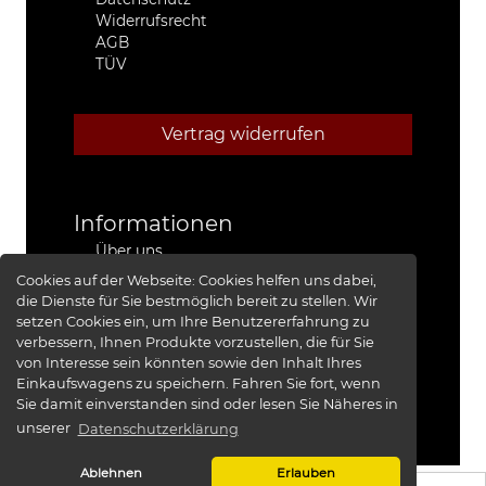
Widerrufsrecht
AGB
TÜV
Vertrag widerrufen
Informationen
Über uns
Stützpunkthändler
Cookies auf der Webseite:
Cookies helfen uns dabei,
4x4 Kfz-Meister Werkstatt Jeep®
die Dienste für Sie bestmöglich bereit zu stellen. Wir
Presse
setzen Cookies ein, um Ihre Benutzererfahrung zu
Red Baron I
verbessern, Ihnen Produkte vorzustellen, die für Sie
Red Baron II
von Interesse sein könnten sowie den Inhalt Ihres
XRRA
Einkaufswagens zu speichern. Fahren Sie fort, wenn
Bildergalerie
Sie damit einverstanden sind oder lesen Sie Näheres in
unserer
Datenschutzerklärung
Ablehnen
Erlauben