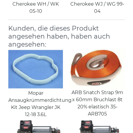
Cherokee WH / WK
Cherokee WJ / WG 99-
05-10
04
Kunden, die dieses Produkt
angesehen haben, haben auch
angesehen:
ARB Snatch Strap 9m
Mopar
x 60mm Bruchlast 8t
Ansaugkrümmerdichtung
20% elastisch 35-
Kit Jeep Wrangler JK
ARB705
12-18 3.6L