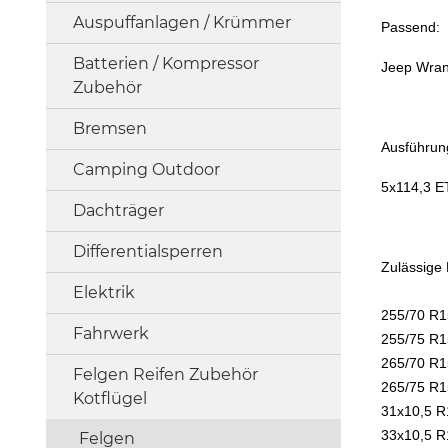
Auspuffanlagen / Krümmer
Passend:
Batterien / Kompressor
Jeep Wran
Zubehör
Bremsen
Ausführun
Camping Outdoor
5x114,3 E
Dachträger
Differentialsperren
Zulässige 
Elektrik
255/70 R1
Fahrwerk
255/75 R1
265/70 R1
Felgen Reifen Zubehör
265/75 R1
Kotflügel
31x10,5 R
33x10,5 R
Felgen