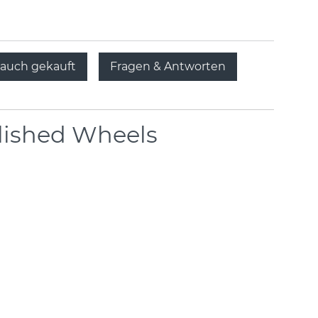
auch gekauft
Fragen & Antworten
lished Wheels