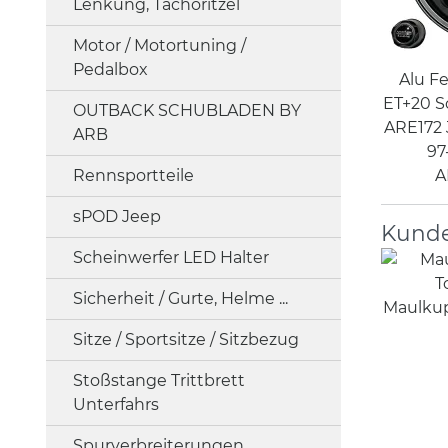
Lenkung, Tachoritzel
Motor / Motortuning /
Pedalbox
Alu Fe
ET+20 S
OUTBACK SCHUBLADEN BY
ARE172 
ARB
97
Rennsportteile
A
sPOD Jeep
Kunde
Scheinwerfer LED Halter
Sicherheit / Gurte, Helme ...
Maulkup
Sitze / Sportsitze / Sitzbezug
Stoßstange Trittbrett
Unterfahrs
Spurverbreiterungen