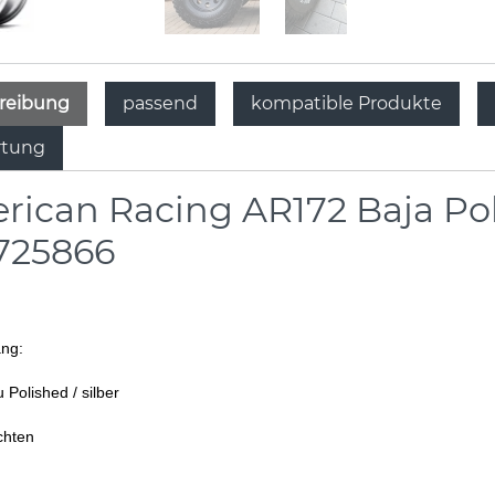
reibung
passend
kompatible Produkte
tung
rican Racing AR172 Baja Po
725866
ang:
 Polished / silber
chten