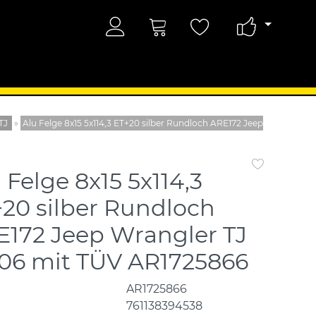
TJ
»
Alu Felge 8x15 5x114,3 ET+20 silber Rundloch ARE172 Jeep
 Felge 8x15 5x114,3
20 silber Rundloch
E172 Jeep Wrangler TJ
-06 mit TÜV AR1725866
AR1725866
761138394538