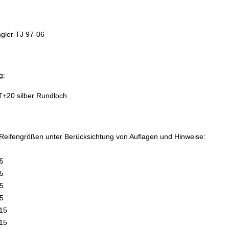
gler TJ 97-06
g:
T+20 silber Rundloch
Reifengrößen unter Berücksichtung von Auflagen und Hinweise:
5
5
5
5
15
15