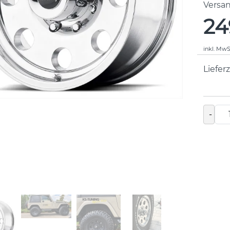
Versa
24
inkl. MwS
Lieferz
-