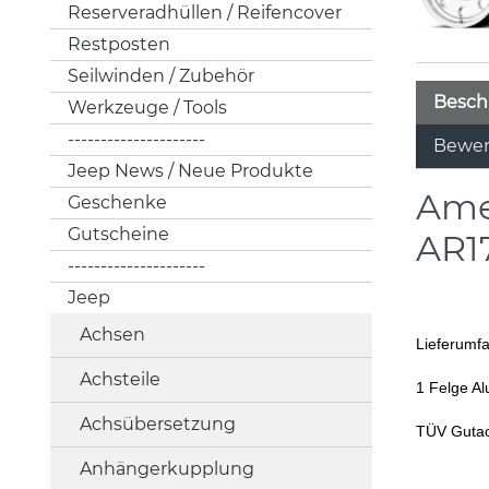
Reserveradhüllen / Reifencover
Restposten
Seilwinden / Zubehör
Besch
Werkzeuge / Tools
---------------------
Bewer
Jeep News / Neue Produkte
Ame
Geschenke
Gutscheine
AR1
---------------------
Jeep
Achsen
Lieferumf
Achsteile
1 Felge Alu
Achsübersetzung
TÜV Guta
Anhängerkupplung