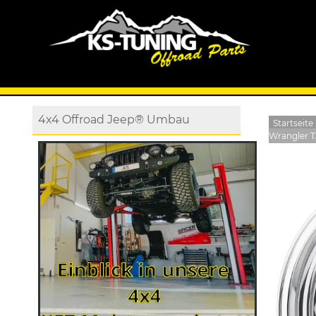
4x4 Offroad Jeep® Umbau
Startseite
Wrangler T