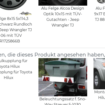
Alu Felge Alcoa Design
Alu 
Optik 10x15 mit TÜV-
9x17 
lge 8x15 5x114,3
Gutachten - Jeep
TJ 88
chwarz Rundloch
Wrangler TJ
Jeep Wrangler TJ
-06 mit TÜV
R1725866B
n, die dieses Produkt angesehen haben
plung für Toyota
Hilux
Mont
Hil
Beleuchtungssatz f. Sno-
Way Streuer 5-1030