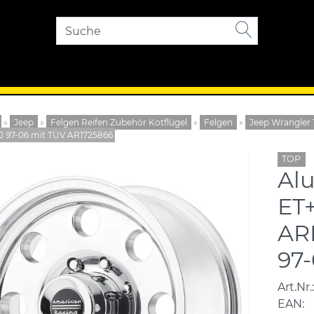
»
Jeep
»
Felgen Reifen Zubehör Kotflügel
»
Felgen
»
Jeep Wrangler 
J 97-06 mit TÜV AR1725866
TOP
Alu
ET+
AR
97
Art.Nr.:
EAN: