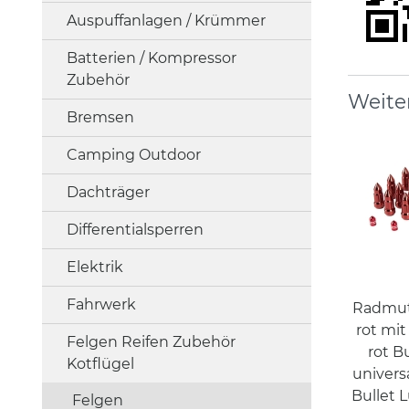
Auspuffanlagen / Krümmer
Batterien / Kompressor
Zubehör
Weite
Bremsen
Camping Outdoor
Dachträger
Differentialsperren
Elektrik
Fahrwerk
Radmutt
rot mit
Felgen Reifen Zubehör
rot B
Kotflügel
univers
Bullet 
Felgen