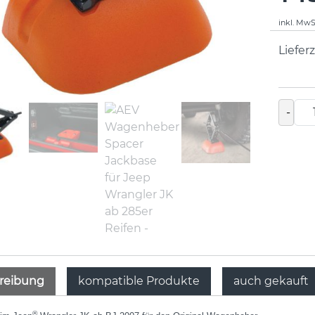
inkl. MwS
Lieferz
-
reibung
kompatible Produkte
auch gekauft
®