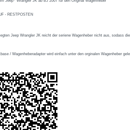
im Jeep
Wrangler JK ab BJ 2007 für den Original Wagenheber
F - RESTPOSTEN
legten Jeep Wrangler JK reicht der seriene Wagenheber nicht aus, sodass d
base / Wagenheberadapter wird einfach unter den orginalen Wagenheber gelegt