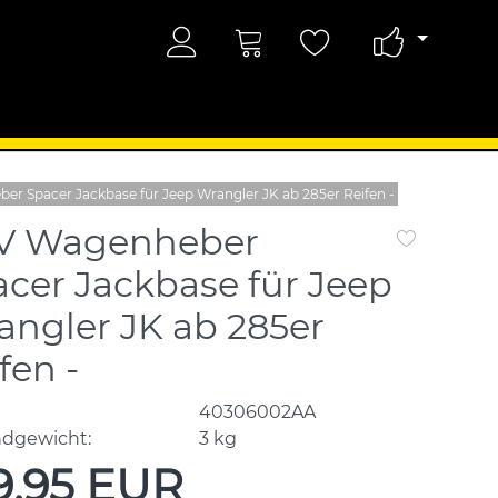
r Spacer Jackbase für Jeep Wrangler JK ab 285er Reifen -
V Wagenheber
cer Jackbase für Jeep
ngler JK ab 285er
fen -
40306002AA
ndgewicht:
3
kg
9,95 EUR