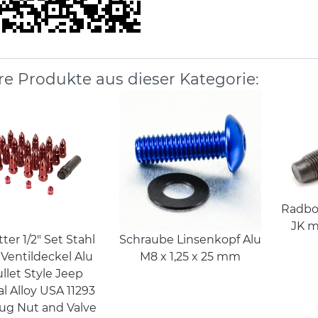
re Produkte aus dieser Kategorie:
Radbo
JK m
er 1/2" Set Stahl
Schraube Linsenkopf Alu
 Ventildeckel Alu
M8 x 1,25 x 25 mm
ullet Style Jeep
al Alloy USA 11293
Lug Nut and Valve