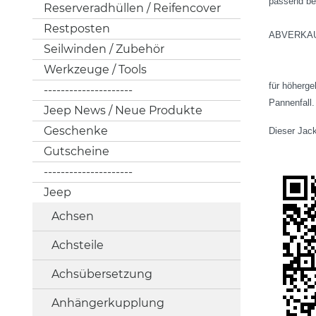
passend be
Reserveradhüllen / Reifencover
Restposten
ABVERKAU
Seilwinden / Zubehör
Werkzeuge / Tools
für höherge
---------------------
Pannenfall.
Jeep News / Neue Produkte
Geschenke
Dieser Jack
Gutscheine
---------------------
Jeep
Achsen
Achsteile
Achsübersetzung
Anhängerkupplung