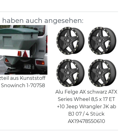
, haben auch angesehen:
zteil aus Kunststoff
.5 Snowinch 1-70758
Alu Felge AX schwarz ATX
Series Wheel 8,5 x 17 ET
+10 Jeep Wrangler JK ab
BJ 07 / 4 Stück
AX19478550610