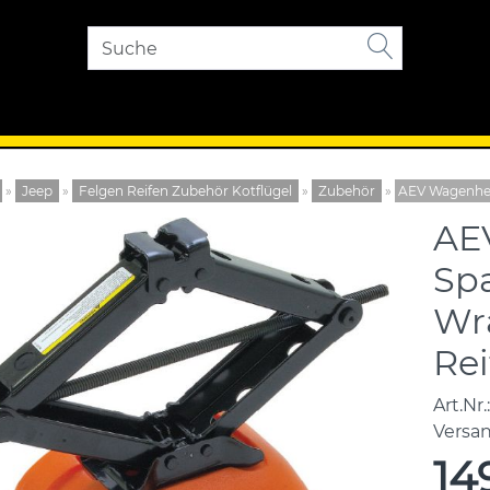
»
Jeep
»
Felgen Reifen Zubehör Kotflügel
»
Zubehör
»
AEV Wagenhebe
AE
Spa
Wra
Rei
Art.Nr.:
Versa
14