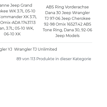
anne Jeep Grand
ABS Ring Vorderachse
kee WK 3.7L 05-10
Dana 30 Jeep Wrangler
Commander XK 3.7L
TJ 97-06 Jeep Cherokee
 Omix-ADA 17437.13
92-98 Omix 16527.42 ABS
an, 3.7L; 05-10 WK,
Tone Ring, Dana 30, 92-06
06-10 XK
Jeep Models
ler YJ
Wrangler TJ Unlimited
89 von 113
Produkte in dieser Kategorie