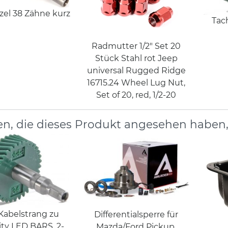
zel 38 Zähne kurz
Tac
Radmutter 1/2" Set 20
Stück Stahl rot Jeep
universal Rugged Ridge
16715.24 Wheel Lug Nut,
Set of 20, red, 1/2-20
n, die dieses Produkt angesehen haben
Kabelstrang zu
Differentialsperre für
ity LED BARS, 2-
Mazda/Ford Pickup,