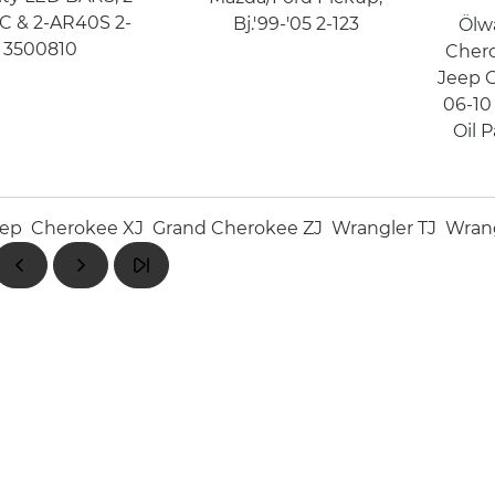
 & 2-AR40S 2-
Bj.'99-'05 2-123
Ölw
3500810
Chero
Jeep 
06-10
Oil P
eep
Cherokee XJ
Grand Cherokee ZJ
Wrangler TJ
Wrang