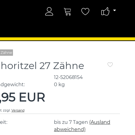
7 Zähne
horitzel 27 Zähne
12-52068154
ndgewicht:
0
kg
,95 EUR
t.
zzgl.
Versand
eit:
bis zu 7 Tagen
(Ausland
abweichend)