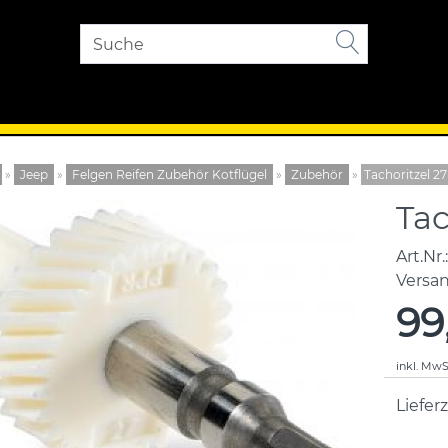
»
Jeep
»
Felgen Reifen Zubehör Kotflügel
»
Zubehör
»
Tachoritzel 2
Tac
Art.Nr.:
Versa
99
inkl. MwS
Lieferz