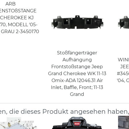
ARB
ENSTOßSTANGE
 CHEROKEE KJ
70, MODELL '05-
, GRAU 2-3450170
Stoßfängerträger
Aufhängung
WIN
Frontstoßstange Jeep
JE
Grand Cherokee WK 11-13
#345
Omix-ADA 12046.31 Air
'04,
Inlet, Baffle, Front; 11-13
Grand
n, die dieses Produkt angesehen haben