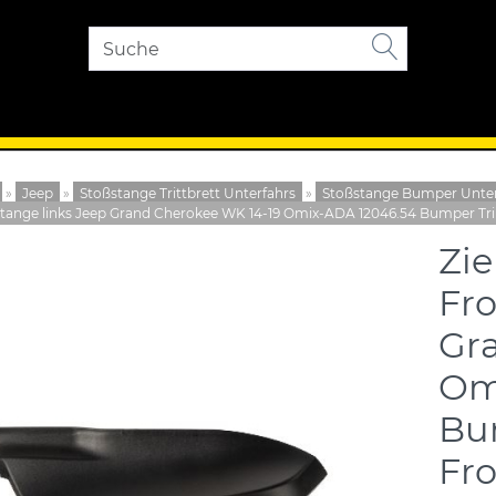
»
Jeep
»
Stoßstange Trittbrett Unterfahrs
»
Stoßstange Bumper Unter
tange links Jeep Grand Cherokee WK 14-19 Omix-ADA 12046.54 Bumper Trim
Zie
Fro
Gr
Om
Bu
Fro