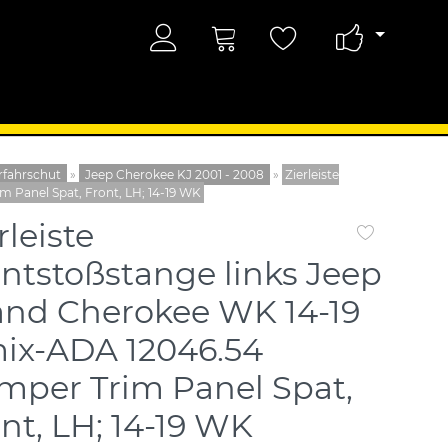
fahrschut
»
Jeep Cherokee KJ 2001 - 2008
»
Zierleiste
 Panel Spat, Front, LH; 14-19 WK
rleiste
ntstoßstange links Jeep
and Cherokee WK 14-19
ix-ADA 12046.54
mper Trim Panel Spat,
nt, LH; 14-19 WK