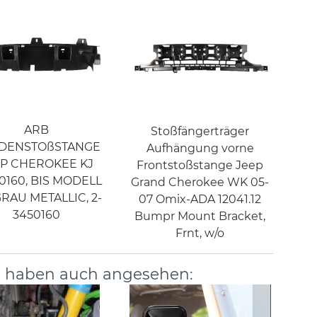
ARB
Stoßfängerträger
DENSTOßSTANGE
Aufhängung vorne
EP CHEROKEE KJ
Frontstoßstange Jeep
0160, BIS MODELL
Grand Cherokee WK 05-
 GRAU METALLIC, 2-
07 Omix-ADA 12041.12
3450160
Bumpr Mount Bracket,
Frnt, w/o
, haben auch angesehen: