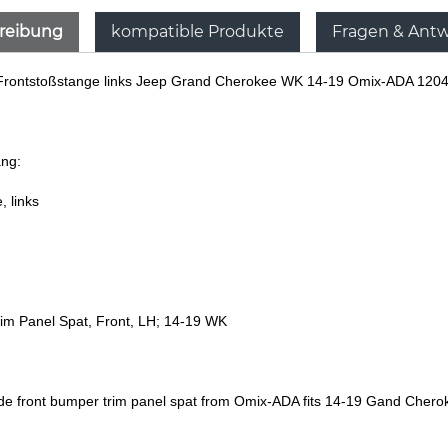
reibung
kompatible Produkte
Fragen & Ant
e Frontstoßstange links Jeep Grand Cherokee WK 14-19 Omix-ADA 120
ang:
, links
im Panel Spat, Front, LH; 14-19 WK
side front bumper trim panel spat from Omix-ADA fits 14-19 Gand Cher