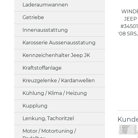
Laderaumwannen
WIND
Getriebe
JEEP
#34501
Innenausstattung
'08 SRS
Karosserie Aussenausstatung
Kennzeichenhalter Jeep JK
Kraftstoffanlage
Kreuzgelenke / Kardanwellen
Kühlung / Klima / Heizung
Kupplung
Kunde
Lenkung, Tachoritzel
Motor / Motortuning /