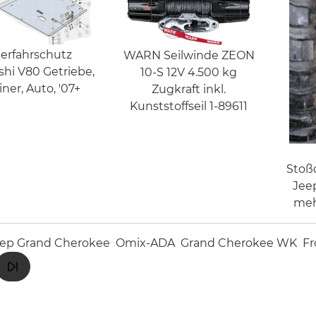
erfahrschutz
WARN Seilwinde ZEON
shi V80 Getriebe,
10-S 12V 4.500 kg
ner, Auto, '07+
Zugkraft inkl.
Kunststoffseil 1-89611
Stoß
Jee
meh
ep Grand Cherokee
Omix-ADA
Grand Cherokee WK
Fr