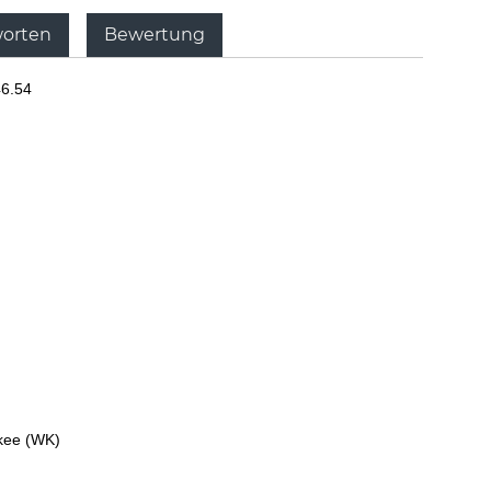
worten
Bewertung
46.54
okee (WK)