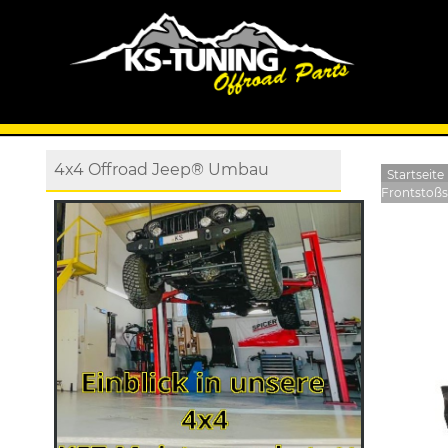
4x4 Offroad Jeep® Umbau
Startseite
Frontstoßs