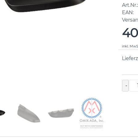
Art.Nr.:
EAN:
Versa
40
inkl. MwS
Lieferz
-