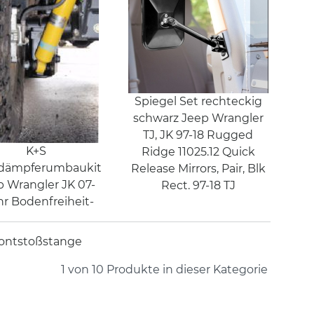
Spiegel Set rechteckig
schwarz Jeep Wrangler
TJ, JK 97-18 Rugged
K+S
Ridge 11025.12 Quick
dämpferumbaukit
Release Mirrors, Pair, Blk
p Wrangler JK 07-
Rect. 97-18 TJ
r Bodenfreiheit-
ontstoßstange
1 von 10
Produkte in dieser Kategorie