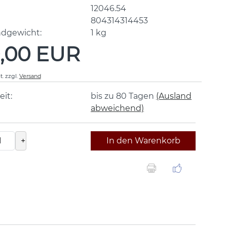
12046.54
804314314453
ndgewicht:
1
kg
,00 EUR
t.
zzgl.
Versand
eit:
bis zu 80 Tagen
(Ausland
abweichend)
+
In den Warenkorb