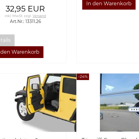
32,95 EUR
inkl. MwSt.
zzgl.
Versand
Art.Nr.: 13311.26
tails
-24%