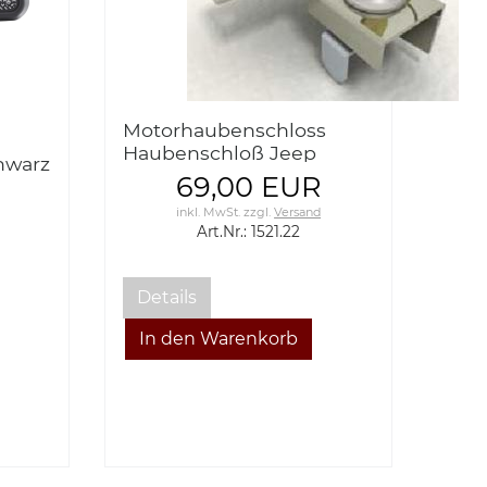
Motorhaubenschloss
Haubenschloß Jeep
hwarz
Wrangler JK 07-
69,00 EUR
inkl. MwSt.
zzgl.
Versand
Art.Nr.: 1521.22
Details