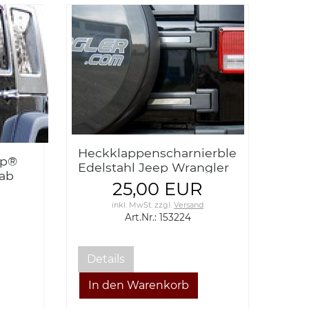
Heckklappenscharnierblendenset
ep®
Edelstahl Jeep Wrangler
 ab
JK 07-17
25,00 EUR
s
inkl. MwSt.
zzgl.
Versand
Art.Nr.: 153224
Details