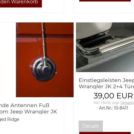
Einstiegsleisten Jee
Wrangler JK 2+4 Tür
Edelstahl gebürstet
39,00 EUR
vorne
inkl. MwSt.
zzgl.
Versand
nde Antennen Fuß
Art.Nr.: 10-8411
om Jeep Wrangler JK
BJ 07
ed Ridge
Details