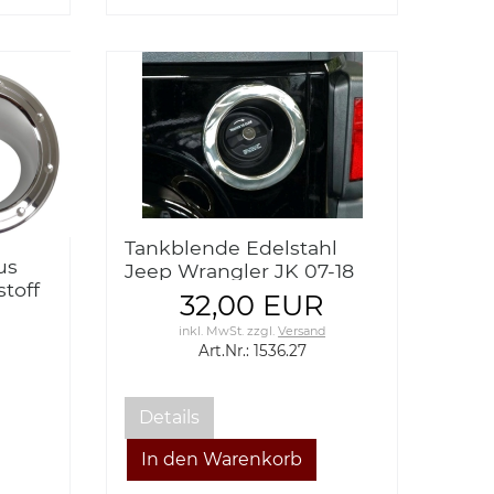
Tankblende Edelstahl
us
Jeep Wrangler JK 07-18
toff
32,00 EUR
-18
inkl. MwSt.
zzgl.
Versand
Art.Nr.: 1536.27
Details