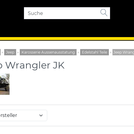
»
Jeep
»
Karosserie Aussenausstatung
»
Edelstahl Teile
»
Jeep Wrang
p Wrangler JK