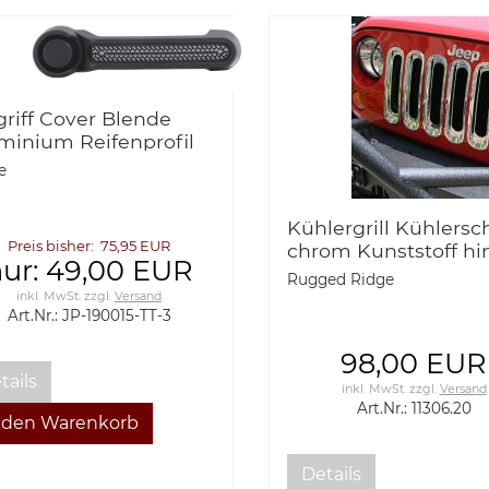
griff Cover Blende
minium Reifenprofil
KE Jeep Wrangler JK
e
ürer
Kühlergrill Kühlersc
Preis bisher: 75,95 EUR
chrom Kunststoff hi
ur: 49,00 EUR
dem Grill Jeep Wran
Rugged Ridge
JK 07- Rugged Ridg
inkl. MwSt.
zzgl.
Versand
Art.Nr.: JP-190015-TT-3
11306.20
98,00 EUR
tails
inkl. MwSt.
zzgl.
Versand
Art.Nr.: 11306.20
Details