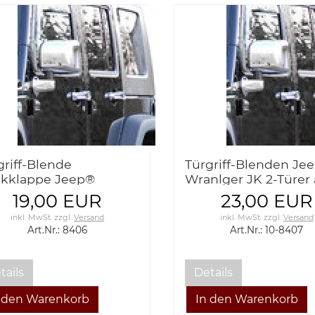
griff-Blende
Türgriff-Blenden Je
kklappe Jeep®
Wranlger JK 2-Türer
ngler JK ab 2007
2007 ABS-Spritzgus
19,00 EUR
23,00 EUR
hglansverchromte
verchromt
inkl. MwSt.
zzgl.
Versand
inkl. MwSt.
zzgl.
Versand
ik
Art.Nr.: 8406
Art.Nr.: 10-8407
tails
Details