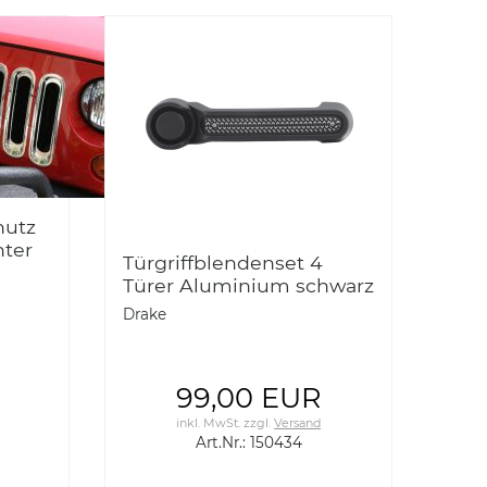
hutz
nter
Türgriffblendenset 4
gler
Türer Aluminium schwarz
e
- Wrangler JK 07-17
Drake
150434
99,00 EUR
inkl. MwSt.
zzgl.
Versand
Art.Nr.: 150434