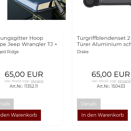
tungsgitter Hoop
Türgriffblendenset 2
pe Jeep Wrangler TJ +
Türer Aluminium sc
ab BJ 06
- Wrangler JK 07-17
ed Ridge
Drake
150433
65,00 EUR
65,00 EUR
inkl. MwSt.
zzgl.
Versand
inkl. MwSt.
zzgl.
Versand
Art.Nr.: 11352.11
Art.Nr.: 150433
tails
Details