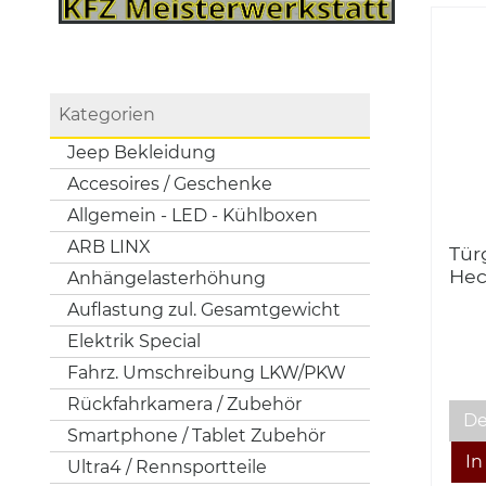
Kategorien
Jeep Bekleidung
Accesoires / Geschenke
Allgemein - LED - Kühlboxen
ARB LINX
Tür
Hec
Anhängelasterhöhung
Wra
Auflastung zul. Gesamtgewicht
hoc
Elektrik Special
Opt
Fahrz. Umschreibung LKW/PKW
Rückfahrkamera / Zubehör
De
Smartphone / Tablet Zubehör
Ultra4 / Rennsportteile