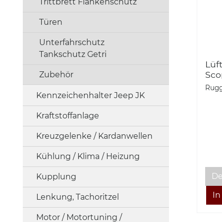
Trittbrett Flankenschutz
Türen
Unterfahrschutz
Tankschutz Getri
Lüf
Sco
Zubehör
JK 
Rugg
Kennzeichenhalter Jeep JK
Kraftstoffanlage
Kreuzgelenke / Kardanwellen
Kühlung / Klima / Heizung
De
Kupplung
Lenkung, Tachoritzel
Motor / Motortuning /