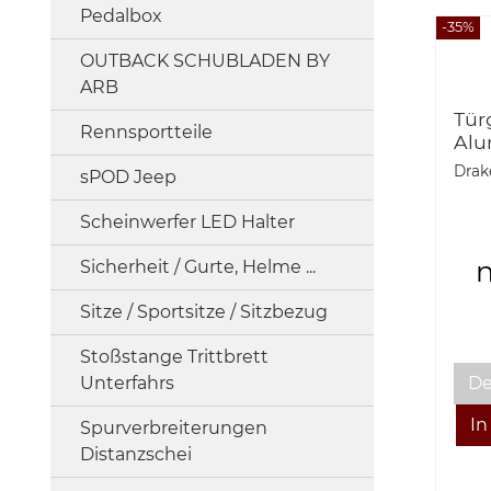
Pedalbox
-35%
OUTBACK SCHUBLADEN BY
ARB
Tür
Rennsportteile
Alu
DRA
Drak
sPOD Jeep
2-T
Scheinwerfer LED Halter
n
Sicherheit / Gurte, Helme ...
Sitze / Sportsitze / Sitzbezug
Stoßstange Trittbrett
Unterfahrs
De
Spurverbreiterungen
Distanzschei