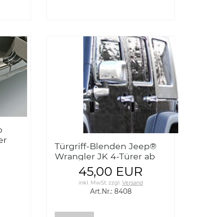
p
er
Türgriff-Blenden Jeep®
Wrangler JK 4-Türer ab
2007 ABS-Spritzguss
45,00 EUR
verchromt
inkl. MwSt.
zzgl.
Versand
Art.Nr.: 8408