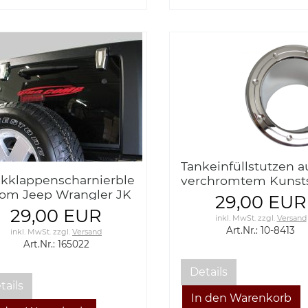
Tankeinfüllstutzen a
kklappenscharnierblendenset
verchromtem Kunsts
om Jeep Wrangler JK
Jeep Wrangler JK 07
29,00 EUR
17
29,00 EUR
inkl. MwSt.
zzgl.
Versand
Art.Nr.: 10-8413
inkl. MwSt.
zzgl.
Versand
Art.Nr.: 165022
Details
tails