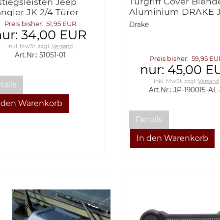
Türgriff Cover Blend
stiegsleisten Jeep
Aluminium DRAKE 
ngler JK 2/4 Türer
Wrangler JK 2-Türer
warz vorne Bestop
Preis bisher: 51,95 EUR
Drake
nur: 34,00 EUR
01-01
inkl. MwSt.
zzgl.
Versand
Art.Nr.: 51051-01
Preis bisher: 59,95 EU
nur: 45,00 E
inkl. MwSt.
zzgl.
Versand
tails
Art.Nr.: JP-190015-AL
Details