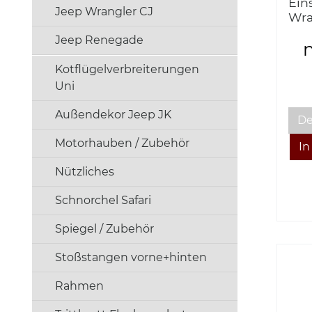
Ein
Jeep Wrangler CJ
Wra
sch
Jeep Renegade
515
Kotflügelverbreiterungen
Uni
Außendekor Jeep JK
De
Motorhauben / Zubehör
Nützliches
Schnorchel Safari
Spiegel / Zubehör
Stoßstangen vorne+hinten
Rahmen