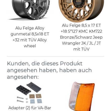
Alu Felge 8,5 x 17 ET
Alu Felge Alloy
+18 5*127 KMC KM722
gunmetal 8,5x18 ET
Bronze/Schwarz Jeep
+32 mit TÜV Alloy
Wrangler JK / JL / JT
wheel
mit TÜV
Kunden, die dieses Produkt
angesehen haben, haben auch
angesehen:
Adapter (2) für VA-Bar