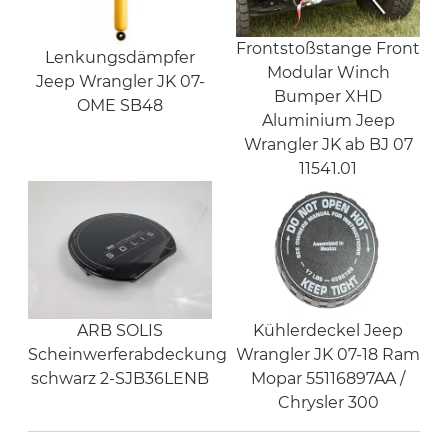
Frontstoßstange Front
Lenkungsdämpfer
Modular Winch
Jeep Wrangler JK 07-
Bumper XHD
OME SB48
Aluminium Jeep
Wrangler JK ab BJ 07
11541.01
ARB SOLIS
Kühlerdeckel Jeep
Scheinwerferabdeckung
Wrangler JK 07-18 Ram
schwarz 2-SJB36LENB
Mopar 55116897AA /
Chrysler 300