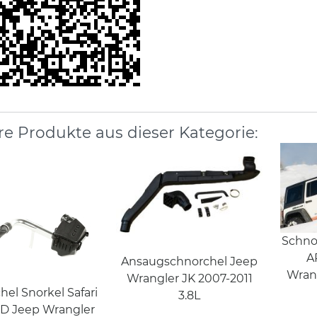
re Produkte aus dieser Kategorie:
Schnor
A
Ansaugschnorchel Jeep
Wrang
Wrangler JK 2007-2011
el Snorkel Safari
3.8L
D Jeep Wrangler