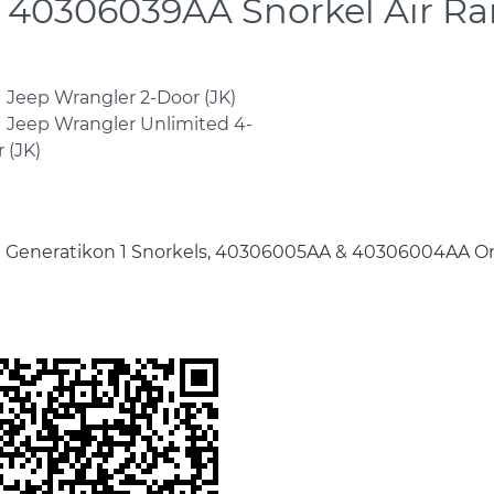
40306039AA
Snorkel Air R
1 Jeep Wrangler 2-Door (JK)
1 Jeep Wrangler Unlimited 4-
 (JK)
 Generatikon 1 Snorkels, 40306005AA & 40306004AA On