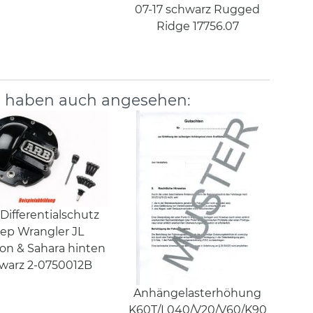
07-17 schwarz Rugged
Ridge 17756.07
, haben auch angesehen:
Differentialschutz
ep Wrangler JL
on & Sahara hinten
warz 2-0750012B
Anhängelasterhöhung
K60T/L040/V20/V60/K90