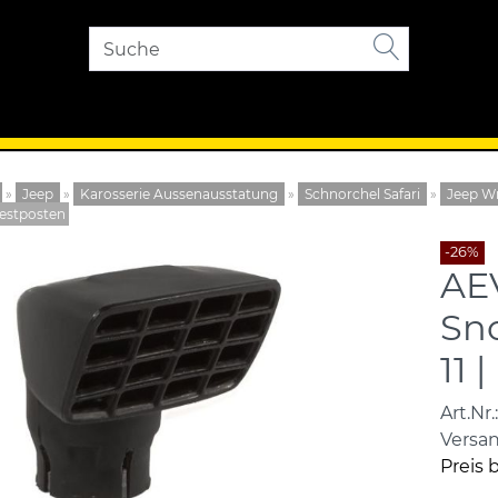
»
Jeep
»
Karosserie Aussenausstatung
»
Schnorchel Safari
»
Jeep Wr
 Restposten
-26%
AE
Sno
11 
Art.Nr.:
Versa
Preis 