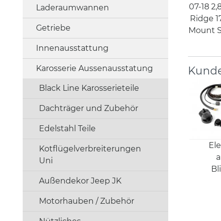
07-18 2,
Laderaumwannen
Ridge 
Getriebe
Mount Sn
Innenausstattung
Karosserie Aussenausstatung
Kunde
Black Line Karosserieteile
Dachträger und Zubehör
Edelstahl Teile
Ele
Kotflügelverbreiterungen
a
Uni
Bl
Außendekor Jeep JK
Motorhauben / Zubehör