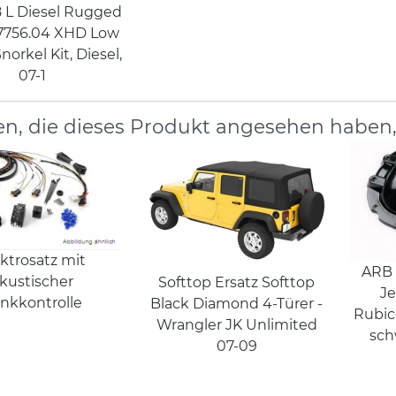
8 L Diesel Rugged
17756.04 XHD Low
orkel Kit, Diesel,
07-1
n, die dieses Produkt angesehen haben
ktrosatz mit
ARB 
kustischer
Softtop Ersatz Softtop
Je
inkkontrolle
Black Diamond 4-Türer -
Rubic
Wrangler JK Unlimited
sch
07-09