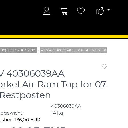
angler JK 2007-2018
»
AEV 40306039AA Snorkel Air Ram Top
V 40306039AA
rkel Air Ram Top for 07-
| Restposten
40306039AA
ndgewicht:
14
kg
bisher: 136,00 EUR