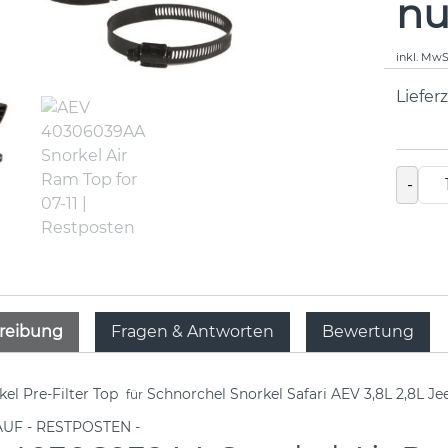
nu
inkl. MwS
Lieferz
-
reibung
Fragen & Antworten
Bewertung
el Pre-Filter Top
Schnorchel Snorkel Safari AEV 3,8L 2,8L Je
für
UF - RESTPOSTEN -