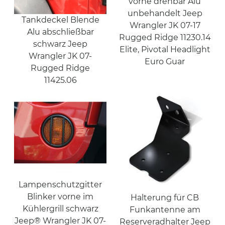
vorne drehbar Alu
unbehandelt Jeep
Tankdeckel Blende
Wrangler JK 07-17
Alu abschließbar
Rugged Ridge 11230.14
schwarz Jeep
Elite, Pivotal Headlight
Wrangler JK 07-
Euro Guar
Rugged Ridge
11425.06
Lampenschutzgitter
Blinker vorne im
Halterung für CB
Kühlergrill schwarz
Funkantenne am
Jeep® Wrangler JK 07-
Reserveradhalter Jeep