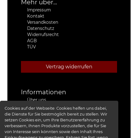
Mehr über...
Impressum
Kontakt
Versandkosten
Datenschutz
Widerrufsrecht
AGB
TÜV
Vertrag widerrufen
Informationen
Über uns
Stützpunkthändler
Cookies auf der Webseite:
Cookies helfen uns dabei,
4x4 Kfz-Meister Werkstatt Jeep®
die Dienste für Sie bestmöglich bereit zu stellen. Wir
Presse
setzen Cookies ein, um Ihre Benutzererfahrung zu
Red Baron I
verbessern, Ihnen Produkte vorzustellen, die für Sie
Red Baron II
von Interesse sein könnten sowie den Inhalt Ihres
XRRA
Einkaufswagens zu speichern. Fahren Sie fort, wenn