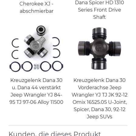
Dana Spicer HD 1310
Cherokee XJ -
Series Front Drive
abschmierbar
Shaft
Kreuzgelenk Dana 30
Kreuzgelenk Dana 30
u. Dana 44 verstärkt
Vorderachse Jeep
Jeep Wrangler YJ 84-
Wrangler YJ TJ JK 92-12
95 TJ 97-06 Alloy 11500
Omix 16525.05 U-Joint,
Spicer, Dana 30, 92-12
Jeep SUVs
Kunden, die dieses Produkt