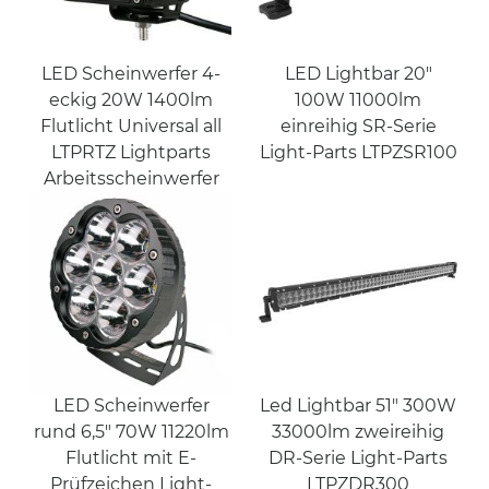
LED Scheinwerfer 4-
LED Lightbar 20"
eckig 20W 1400lm
100W 11000lm
Flutlicht Universal all
einreihig SR-Serie
LTPRTZ Lightparts
Light-Parts LTPZSR100
Arbeitsscheinwerfer
LED Scheinwerfer
Led Lightbar 51" 300W
rund 6,5" 70W 11220lm
33000lm zweireihig
Flutlicht mit E-
DR-Serie Light-Parts
Prüfzeichen Light-
LTPZDR300