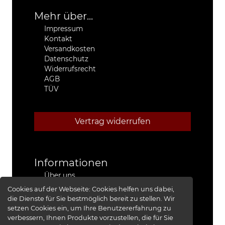
Mehr über...
Impressum
Kontakt
Versandkosten
Datenschutz
Widerrufsrecht
AGB
TÜV
Vertrag widerrufen
Informationen
Über uns
Stützpunkthändler
Cookies auf der Webseite:
Cookies helfen uns dabei,
4x4 Kfz-Meister Werkstatt Jeep®
die Dienste für Sie bestmöglich bereit zu stellen. Wir
Presse
setzen Cookies ein, um Ihre Benutzererfahrung zu
Red Baron I
verbessern, Ihnen Produkte vorzustellen, die für Sie