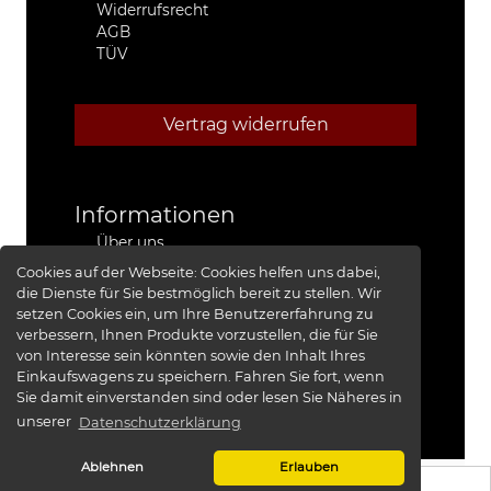
Widerrufsrecht
AGB
TÜV
Vertrag widerrufen
Informationen
Über uns
Stützpunkthändler
Cookies auf der Webseite:
Cookies helfen uns dabei,
4x4 Kfz-Meister Werkstatt Jeep®
die Dienste für Sie bestmöglich bereit zu stellen. Wir
Presse
setzen Cookies ein, um Ihre Benutzererfahrung zu
Red Baron I
verbessern, Ihnen Produkte vorzustellen, die für Sie
Red Baron II
von Interesse sein könnten sowie den Inhalt Ihres
XRRA
Einkaufswagens zu speichern. Fahren Sie fort, wenn
Bildergalerie
Sie damit einverstanden sind oder lesen Sie Näheres in
unserer
Datenschutzerklärung
Ablehnen
Erlauben
KS-TUNING
© 2026 -