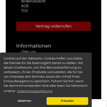
Widerrufsrecht
AGB
TÜV
Vertrag widerrufen
Informationen
Über uns
Stützpunkthändler
Cookies auf der Webseite:
Cookies helfen uns dabei,
4x4 Kfz-Meister Werkstatt Jeep®
die Dienste für Sie bestmöglich bereit zu stellen. Wir
Presse
setzen Cookies ein, um Ihre Benutzererfahrung zu
Red Baron I
verbessern, Ihnen Produkte vorzustellen, die für Sie
Red Baron II
von Interesse sein könnten sowie den Inhalt Ihres
XRRA
Einkaufswagens zu speichern. Fahren Sie fort, wenn
Bildergalerie
Sie damit einverstanden sind oder lesen Sie Näheres in
unserer
Datenschutzerklärung
Ablehnen
Erlauben
KS-TUNING
© 2026 -