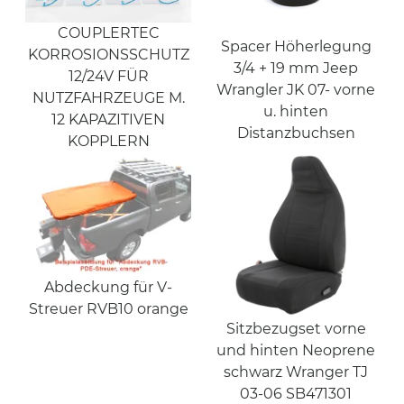
COUPLERTEC
Spacer Höherlegung
KORROSIONSSCHUTZ
3/4 + 19 mm Jeep
12/24V FÜR
Wrangler JK 07- vorne
NUTZFAHRZEUGE M.
u. hinten
12 KAPAZITIVEN
Distanzbuchsen
KOPPLERN
Abdeckung für V-
Streuer RVB10 orange
Sitzbezugset vorne
und hinten Neoprene
schwarz Wranger TJ
03-06 SB471301