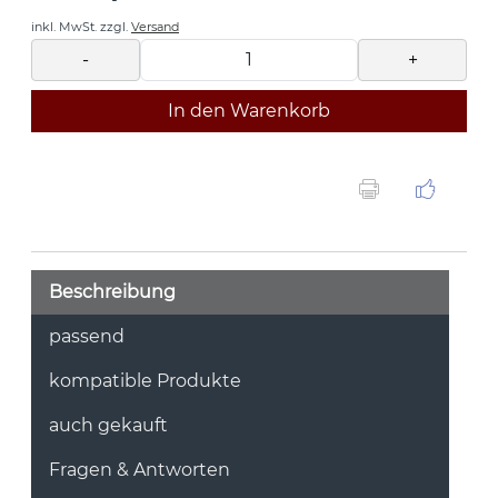
inkl. MwSt.
zzgl.
Versand
-
+
In den Warenkorb
Beschreibung
passend
kompatible Produkte
auch gekauft
Fragen & Antworten