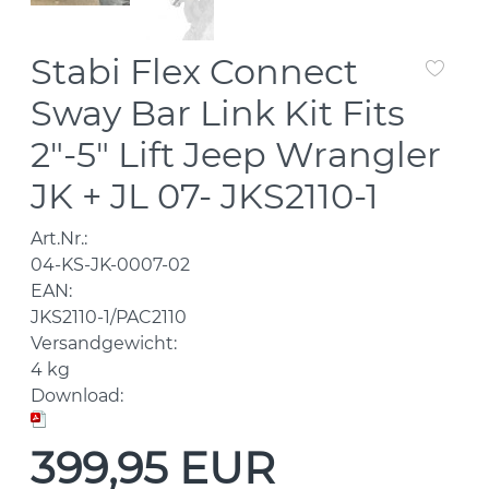
Stabi Flex Connect
Sway Bar Link Kit Fits
2"-5" Lift Jeep Wrangler
JK + JL 07- JKS2110-1
Art.Nr.:
04-KS-JK-0007-02
EAN:
JKS2110-1/PAC2110
Versandgewicht:
4
kg
Download:
399,95 EUR