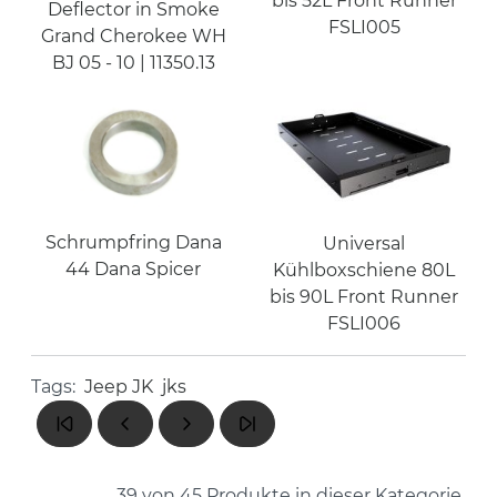
bis 52L Front Runner
Deflector in Smoke
FSLI005
Grand Cherokee WH
BJ 05 - 10 | 11350.13
Schrumpfring Dana
Universal
44 Dana Spicer
Kühlboxschiene 80L
bis 90L Front Runner
FSLI006
Tags:
Jeep JK
jks
39 von 45
Produkte in dieser Kategorie