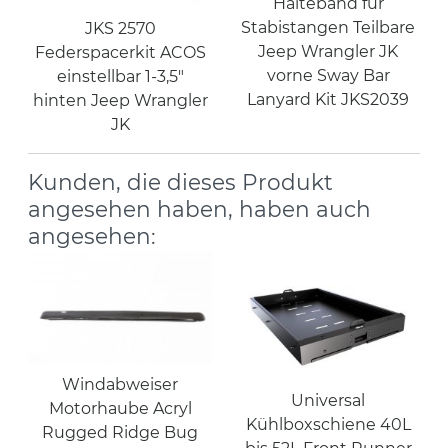
Halteband für
Stabistangen Teilbare
JKS 2570
Jeep Wrangler JK
Federspacerkit ACOS
vorne Sway Bar
einstellbar 1-3,5"
Lanyard Kit JKS2039
hinten Jeep Wrangler
JK
Kunden, die dieses Produkt
angesehen haben, haben auch
angesehen:
Windabweiser
Universal
Motorhaube Acryl
Kühlboxschiene 40L
Rugged Ridge Bug